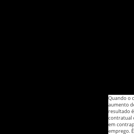
Quando o c
aumento de
resultado 
contratual
em contrapa
emprego. É