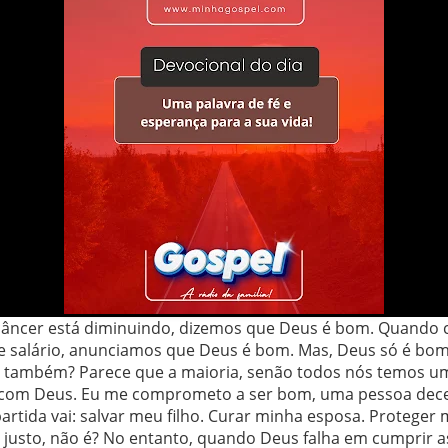
âncer está diminuindo, dizemos que Deus é bom. Quando 
 salário, anunciamos que Deus é bom. Mas, Deus só é bo
é também? Parece que a maioria, senão todos nós temos u
 com Deus. Eu me comprometo a ser bom, uma pessoa dec
rtida vai: salvar meu filho. Curar minha esposa. Proteger
 justo, não é? No entanto, quando Deus falha em cumprir a