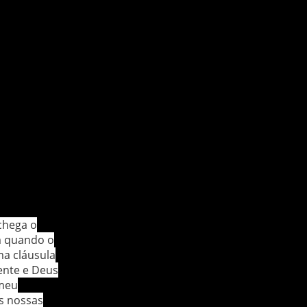
chega o
m quando o
ma cláusula
ente e Deus
 meu
s nossas