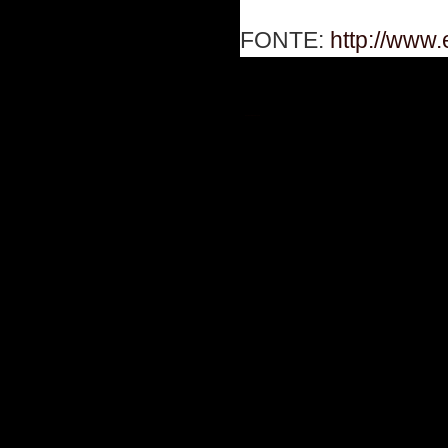
FONTE:
http://www.
Postagem mais recente