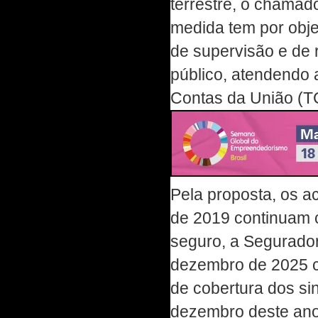
terrestre, o chamad
medida tem por obje
de supervisão e de 
público, atendendo
Contas da União (T
Pela proposta, os a
de 2019 continuam c
seguro, a Segurador
dezembro de 2025 c
de cobertura dos sin
dezembro deste ano