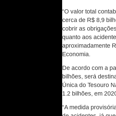
“O valor total conta
cerca de R$ 8,9 bil
cobrir as obrigaçõe
quanto aos acidente
aproximadamente R$ 
Economia.
De acordo com a pas
bilhões, será desti
Única do Tesouro Na
1.2 bilhões, em 202
“A medida provisór
de acidentes, já qu