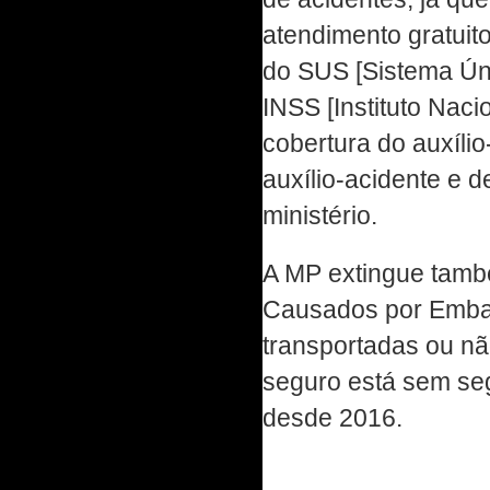
atendimento gratuito
do SUS [Sistema Ún
INSS [Instituto Nac
cobertura do auxílio
auxílio-acidente e 
ministério.
A MP extingue tam
Causados por Embar
transportadas ou nã
seguro está sem seg
desde 2016.